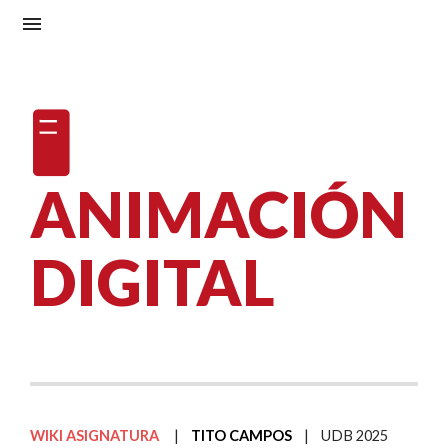
🖥️
ANIMACIÓN
DIGITAL
WIKI ASIGNATURA
|
TITO CAMPOS
| UDB 2025